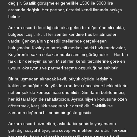
değişir. Saatlik görüşmeler genellikle 1500 ile 5000 lira
arasında değişir. Her partner, ücretini kendi ilanında açıkça
belirtir.
Ankara escort denildiğinde akla gelen bir diğer önemli nokta,
bölgesel çeşitliliktir. Her semtin kendine has bir atmosferi
vardır. Çankaya'nın prestijli otellerinde gerçekleşen
buluşmalar, Kızılay'ın hareketli merkezindeki hızlı randevular,
Keçiören'in sakin sokaklarındaki samimi görüşmeler… Her biri
farklı bir deneyim sunar. Misafirler, kendi tercihlerine göre en
uygun lokasyonu ve partneri seçme özgürlüğüne sahiptir.
Bir buluşmadan alınacak keyif, büyük ölçüde iletişimin
kalitesine bağlıdır. Bu yüzden randevu öncesinde beklentilerin
net bir şekilde konuşulması önemlidir. Sınırların belirlenmesi,
her iki taraf için de rahatlatıcıdır. Ayrıca hijyen konusuna özen
göstermek, karşılıklı saygının bir gereğidir. Dakiklik ise
zamanın değerini bilmenin bir göstergesidir.
Ankara escort hizmetleri, aslında bir şehirde yaşamanın
getirdiği sosyal ihtiyaçlara cevap vermekten ibarettir. Herkesin