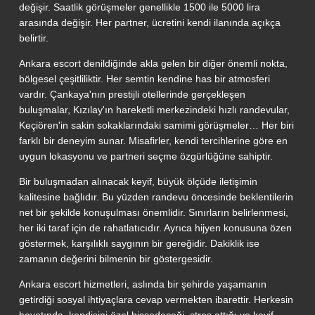
değişir. Saatlik görüşmeler genellikle 1500 ile 5000 lira
arasında değişir. Her partner, ücretini kendi ilanında açıkça
belirtir.
Ankara escort denildiğinde akla gelen bir diğer önemli nokta,
bölgesel çeşitliliktir. Her semtin kendine has bir atmosferi
vardır. Çankaya'nın prestijli otellerinde gerçekleşen
buluşmalar, Kızılay'ın hareketli merkezindeki hızlı randevular,
Keçiören'in sakin sokaklarındaki samimi görüşmeler… Her biri
farklı bir deneyim sunar. Misafirler, kendi tercihlerine göre en
uygun lokasyonu ve partneri seçme özgürlüğüne sahiptir.
Bir buluşmadan alınacak keyif, büyük ölçüde iletişimin
kalitesine bağlıdır. Bu yüzden randevu öncesinde beklentilerin
net bir şekilde konuşulması önemlidir. Sınırların belirlenmesi,
her iki taraf için de rahatlatıcıdır. Ayrıca hijyen konusuna özen
göstermek, karşılıklı saygının bir gereğidir. Dakiklik ise
zamanın değerini bilmenin bir göstergesidir.
Ankara escort hizmetleri, aslında bir şehirde yaşamanın
getirdiği sosyal ihtiyaçlara cevap vermekten ibarettir. Herkesin