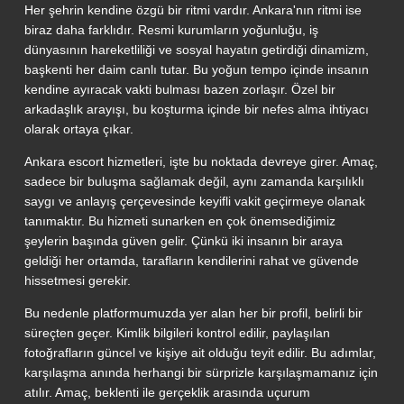
Her şehrin kendine özgü bir ritmi vardır. Ankara'nın ritmi ise
biraz daha farklıdır. Resmi kurumların yoğunluğu, iş
dünyasının hareketliliği ve sosyal hayatın getirdiği dinamizm,
başkenti her daim canlı tutar. Bu yoğun tempo içinde insanın
kendine ayıracak vakti bulması bazen zorlaşır. Özel bir
arkadaşlık arayışı, bu koşturma içinde bir nefes alma ihtiyacı
olarak ortaya çıkar.
Ankara escort hizmetleri, işte bu noktada devreye girer. Amaç,
sadece bir buluşma sağlamak değil, aynı zamanda karşılıklı
saygı ve anlayış çerçevesinde keyifli vakit geçirmeye olanak
tanımaktır. Bu hizmeti sunarken en çok önemsediğimiz
şeylerin başında güven gelir. Çünkü iki insanın bir araya
geldiği her ortamda, tarafların kendilerini rahat ve güvende
hissetmesi gerekir.
Bu nedenle platformumuzda yer alan her bir profil, belirli bir
süreçten geçer. Kimlik bilgileri kontrol edilir, paylaşılan
fotoğrafların güncel ve kişiye ait olduğu teyit edilir. Bu adımlar,
karşılaşma anında herhangi bir sürprizle karşılaşmamanız için
atılır. Amaç, beklenti ile gerçeklik arasında uçurum