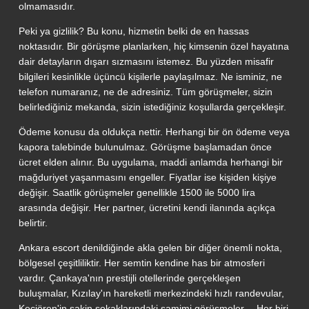
olmamasıdır.
Peki ya gizlilik? Bu konu, hizmetin belki de en hassas
noktasıdır. Bir görüşme planlarken, hiç kimsenin özel hayatına
dair detayların dışarı sızmasını istemez. Bu yüzden misafir
bilgileri kesinlikle üçüncü kişilerle paylaşılmaz. Ne isminiz, ne
telefon numaranız, ne de adresiniz. Tüm görüşmeler, sizin
belirlediğiniz mekanda, sizin istediğiniz koşullarda gerçekleşir.
Ödeme konusu da oldukça nettir. Herhangi bir ön ödeme veya
kapora talebinde bulunulmaz. Görüşme başlamadan önce
ücret elden alınır. Bu uygulama, maddi anlamda herhangi bir
mağduriyet yaşanmasını engeller. Fiyatlar ise kişiden kişiye
değişir. Saatlik görüşmeler genellikle 1500 ile 5000 lira
arasında değişir. Her partner, ücretini kendi ilanında açıkça
belirtir.
Ankara escort denildiğinde akla gelen bir diğer önemli nokta,
bölgesel çeşitliliktir. Her semtin kendine has bir atmosferi
vardır. Çankaya'nın prestijli otellerinde gerçekleşen
buluşmalar, Kızılay'ın hareketli merkezindeki hızlı randevular,
Keçiören'in sakin sokaklarındaki samimi görüşmeler… Her biri