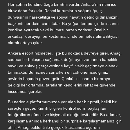
Her şehrin kendine özgü bir ritmi vardır. Ankara'nın ritmi ise
biraz daha farklıdır. Resmi kurumların yoğunluğu, iş
dünyasının hareketliliği ve sosyal hayatın getirdiği dinamizm,
başkenti her daim canlı tutar. Bu yoğun tempo içinde insanın
kendine ayıracak vakti bulması bazen zorlaşır. Özel bir
arkadaşlık arayışı, bu koşturma içinde bir nefes alma ihtiyacı
olarak ortaya çıkar.
Ankara escort hizmetleri, işte bu noktada devreye girer. Amaç,
sadece bir buluşma sağlamak değil, aynı zamanda karşılıklı
saygı ve anlayış çerçevesinde keyifli vakit geçirmeye olanak
tanımaktır. Bu hizmeti sunarken en çok önemsediğimiz
şeylerin başında güven gelir. Çünkü iki insanın bir araya
geldiği her ortamda, tarafların kendilerini rahat ve güvende
hissetmesi gerekir.
Bu nedenle platformumuzda yer alan her bir profil, belirli bir
süreçten geçer. Kimlik bilgileri kontrol edilir, paylaşılan
fotoğrafların güncel ve kişiye ait olduğu teyit edilir. Bu adımlar,
karşılaşma anında herhangi bir sürprizle karşılaşmamanız için
atılır. Amaç, beklenti ile gerçeklik arasında uçurum