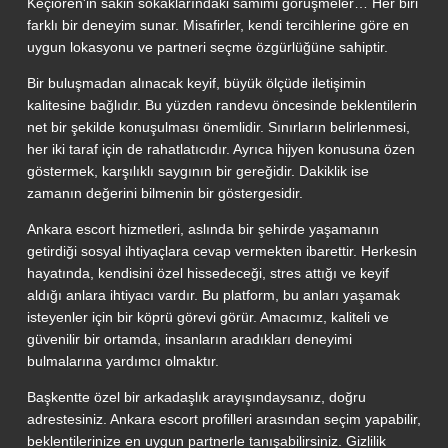
Keçiören'in sakin sokaklarındaki samimi görüşmeler… Her biri
farklı bir deneyim sunar. Misafirler, kendi tercihlerine göre en
uygun lokasyonu ve partneri seçme özgürlüğüne sahiptir.
Bir buluşmadan alınacak keyif, büyük ölçüde iletişimin
kalitesine bağlıdır. Bu yüzden randevu öncesinde beklentilerin
net bir şekilde konuşulması önemlidir. Sınırların belirlenmesi,
her iki taraf için de rahatlatıcıdır. Ayrıca hijyen konusuna özen
göstermek, karşılıklı saygının bir gereğidir. Dakiklik ise
zamanın değerini bilmenin bir göstergesidir.
Ankara escort hizmetleri, aslında bir şehirde yaşamanın
getirdiği sosyal ihtiyaçlara cevap vermekten ibarettir. Herkesin
hayatında, kendisini özel hissedeceği, stres attığı ve keyif
aldığı anlara ihtiyacı vardır. Bu platform, bu anları yaşamak
isteyenler için bir köprü görevi görür. Amacımız, kaliteli ve
güvenilir bir ortamda, insanların aradıkları deneyimi
bulmalarına yardımcı olmaktır.
Başkentte özel bir arkadaşlık arayışındaysanız, doğru
adrestesiniz. Ankara escort profilleri arasından seçim yapabilir,
beklentilerinize en uygun partnerle tanışabilirsiniz. Gizlilik